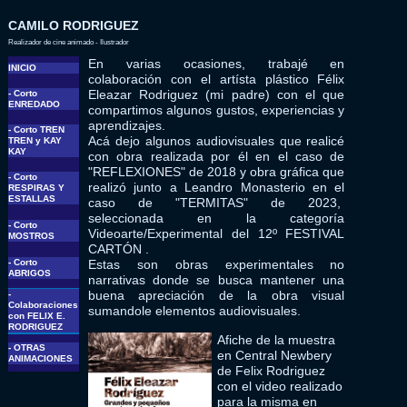
CAMILO RODRIGUEZ
Realizador de cine animado - Ilustrador
En varias ocasiones, trabajé en
INICIO
colaboración con el artísta plástico Félix
Eleazar Rodriguez (mi padre) con el que
- Corto
ENREDADO
compartimos algunos gustos, experiencias y
aprendizajes.
- Corto TREN
Acá dejo algunos audiovisuales que realicé
TREN y KAY
KAY
con obra realizada por él en el caso de
"REFLEXIONES" de 2018 y obra gráfica que
- Corto
realizó junto a Leandro Monasterio en el
RESPIRAS Y
ESTALLAS
caso de "TERMITAS" de 2023,
seleccionada en la categoría
- Corto
Videoarte/Experimental del 12º FESTIVAL
MOSTROS
CARTÓN .
- Corto
Estas son obras experimentales no
ABRIGOS
narrativas donde se busca mantener una
buena apreciación de la obra visual
-
Colaboraciones
sumandole elementos audiovisuales.
con FELIX E.
RODRIGUEZ
Afiche de la muestra
- OTRAS
en Central Newbery
ANIMACIONES
de Felix Rodriguez
con el video realizado
para la misma en