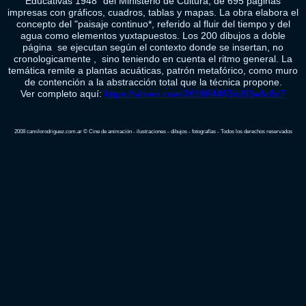
Educativas 1948” del Ministerio de Cultura, de 695 páginas
impresas con gráficos, cuadros, tablas y mapas. La obra elabora el
concepto del "paisaje continuo*, referido al fluir del tiempo y del
agua como elementos yuxtapuestos. Los 200 dibujos a doble
página se ejecutan según el contexto donde se insertan, no
cronologicamente , sino teniendo en cuenta el ritmo general. La
temática remite a plantas acuáticas, patrón metafórico, como muro
de contención a la abstracción total que la técnica propone.
Ver completo aquí:
https://vimeo.com/261864463/c8f3e8c8c7
2008 camilorodriguez.com.ar © Cine de animación - ilustraciones - dibujos - fotografías - Todos los derechos reservados